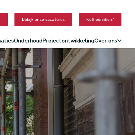
n
Bekijk onze vacatures
Koffiedrinken?
aties
Onderhoud
Projectontwikkeling
Over ons