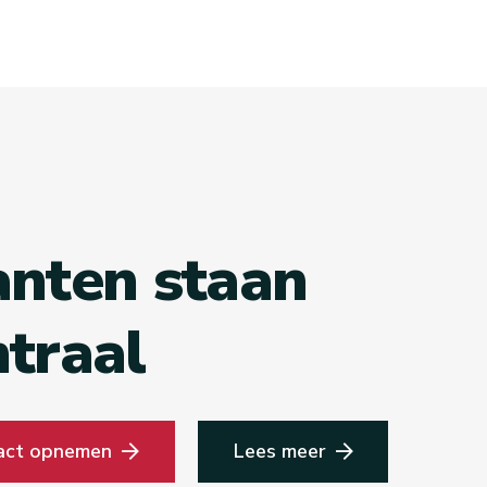
anten staan
ntraal
act opnemen
Lees meer