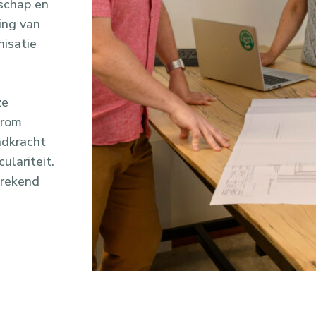
schap en
ing van
nisatie
ze
arom
adkracht
ulariteit.
prekend