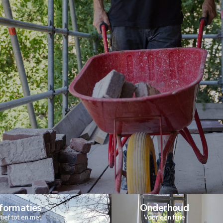
formaties
Onderhoud
atief tot en met
Voor een fijne