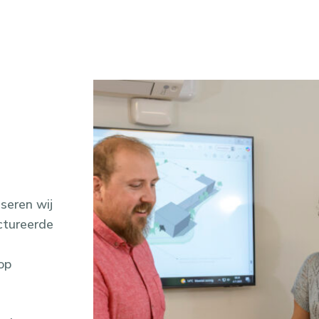
seren wij
ctureerde
op