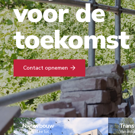
voor de
toekomst
Contact opnemen
Nieuwbouw
Trans
Van idee tot
Van initi