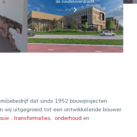
de sleuteloverdracht.
amiliebedrijf dat sinds 1952 bouwprojecten
ijn wij uitgegroeid tot een ontwikkelende bouwer
ouw
,
transformaties
,
onderhoud
en