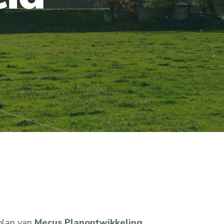
plan van
Mecus
Planontwikkeling