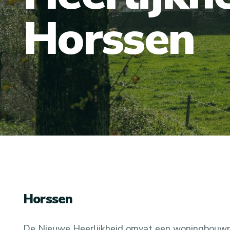
Horssen
Horssen
De Nieuwe Heerlijkheid omvat een woningbouw