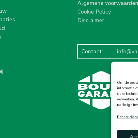
Algemene voorwaarde
ouw
Cookie Policy
maties
Disclaimer
ud
n
Contact:
info@va
ij
Om de beste 
informatie o
deze technol
verwerken. A
nadelige in
Beheer dien
Acc