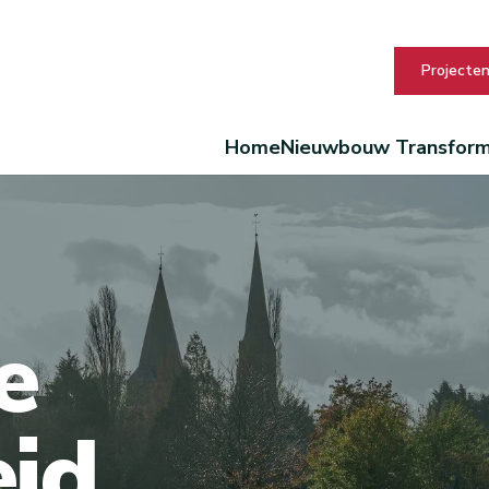
Projecte
Home
Nieuwbouw
Transform
e
eid