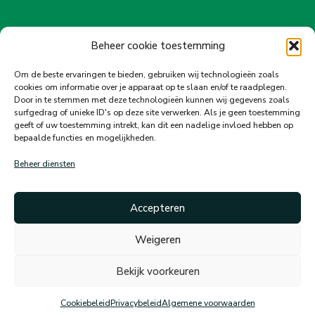
Beheer cookie toestemming
Om de beste ervaringen te bieden, gebruiken wij technologieën zoals
cookies om informatie over je apparaat op te slaan en/of te raadplegen.
Door in te stemmen met deze technologieën kunnen wij gegevens zoals
surfgedrag of unieke ID's op deze site verwerken. Als je geen toestemming
geeft of uw toestemming intrekt, kan dit een nadelige invloed hebben op
bepaalde functies en mogelijkheden.
Contact
Beheer diensten
Aannemingsbedrijf van Schaik
Accepteren
Ambachtsweg 35
6541 DA Nijmegen
Weigeren
024 377 31 25
Bekijk voorkeuren
info@vanschaikbouw.nl
Cookiebeleid
Privacybeleid
Algemene voorwaarden