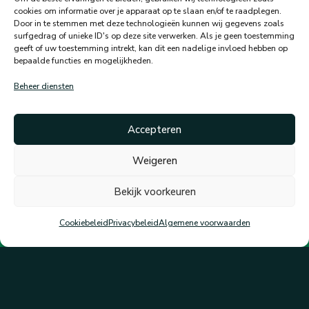
Home
cookies om informatie over je apparaat op te slaan en/of te raadplegen.
Door in te stemmen met deze technologieën kunnen wij gegevens zoals
Nieuwbouw
surfgedrag of unieke ID's op deze site verwerken. Als je geen toestemming
Transformaties
geeft of uw toestemming intrekt, kan dit een nadelige invloed hebben op
bepaalde functies en mogelijkheden.
Onderhoud
Projecten
Beheer diensten
Over ons
Kwaliteit
Accepteren
MVO
Werken bij
Weigeren
Contact
Bekijk voorkeuren
Cookiebeleid
Privacybeleid
Algemene voorwaarden
Privacy
Algemene voorwaarden
Cookie Policy
Disclaimer